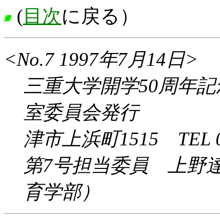
(
目次
に戻る）
<No.7 1997年7月14日>
三重大学開学50周年
室委員会発行
津市上浜町1515 TEL 05
第7号担当委員 上野
育学部）