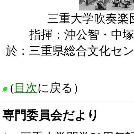
三重大学吹奏楽
指揮：沖公智・中塚恵介
於：三重県総合文化セ
(
目次
に戻る）
専門委員会だより