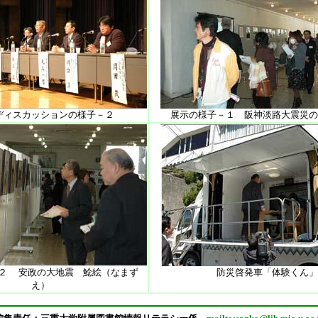
ディスカッションの様子－２
展示の様子－１ 阪神淡路大震災の
２ 安政の大地震 鯰絵（なまず
防災啓発車「体験くん」
え）