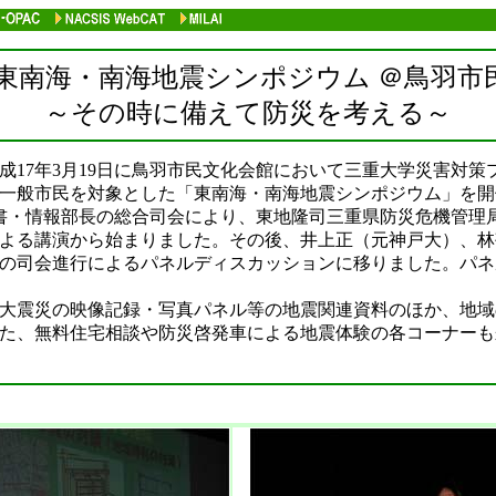
 東南海・南海地震シンポジウム ＠鳥羽市
～その時に備えて防災を考える～
17年3月19日に鳥羽市民文化会館において三重大学災害対策
一般市民を対象とした「東南海・南海地震シンポジウム」を開
書・情報部長の総合司会により、東地隆司三重県防災危機管理
よる講演から始まりました。その後、井上正（元神戸大）、林
の司会進行によるパネルディスカッションに移りました。パネ
大震災の映像記録・写真パネル等の地震関連資料のほか、地域
た、無料住宅相談や防災啓発車による地震体験の各コーナーも