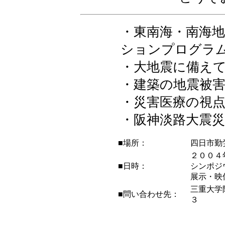
・東南海・南海
ションプログラ
・大地震に備え
・建築の地震被
・災害医療の視
・阪神淡路大震
■場所：
四日市勤
２００４
■日時：
シンポジ
展示・映
三重大学
■問い合わせ先：
３