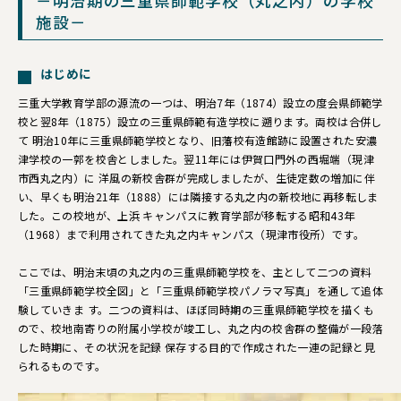
－明治期の三重県師範学校（丸之内）の学校
施設－
はじめに
三重大学教育学部の源流の一つは、明治7年（1874）設立の度会県師範学
校と翌8年（1875）設立の三重県師範有造学校に遡ります。両校は合併し
て 明治10年に三重県師範学校となり、旧藩校有造館跡に設置された安濃
津学校の一郭を校舎としました。翌11年には伊賀口門外の西堀端（現津
市西丸之内）に 洋風の新校舎群が完成しましたが、生徒定数の増加に伴
い、早くも明治21年（1888）には隣接する丸之内の新校地に再移転しま
した。この校地が、上浜 キャンパスに教育学部が移転する昭和43年
（1968）まで利用されてきた丸之内キャンパス（現津市役所）です。
ここでは、明治末頃の丸之内の三重県師範学校を、主として二つの資料
「三重県師範学校全図」と「三重県師範学校パノラマ写真」を通して追体
験していきま す。二つの資料は、ほぼ同時期の三重県師範学校を描くも
ので、校地南寄りの附属小学校が竣工し、丸之内の校舎群の整備が一段落
した時期に、その状況を記録 保存する目的で作成された一連の記録と見
られるものです。