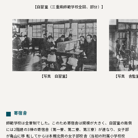
【自習室（三重県師範学校全図、部分）】
【写真 自習室】
【写真 舎監
寄宿舎
師範学校は全寮制でした。このため寄宿舎は規模が大きく、自習室の南側
には2階建の3棟の寄宿舎（第一寮、第二寮、第三寮）が連なり、女子部
が亀山に移 転してからは本館北側の女子部校舎（当初の附属小学校校