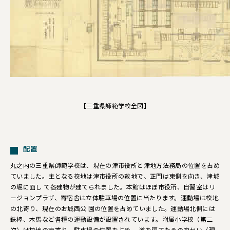
【三重県師範学校全図】
配置
丸之内の三重県師範学校は、現在の津市役所と津地方法務局の位置を占め
ていました。主となる校地は津市役所の敷地で、正門は東側を向き、津城
の堀に面し て各建物が建てられました。本館はほぼ市役所、自習室はリ
ージョンプラザ、寄宿舎は立体駐車場の位置に当たります。運動場は校地
の北寄り、現在のお城西公 園の位置を占めていました。運動場北側には
鉄棒、木馬など各種の運動設備が設置されています。附属小学校（第二
次）は校地の南寄り、駐車場の位置を占め、 道を隔てたその向かい（現