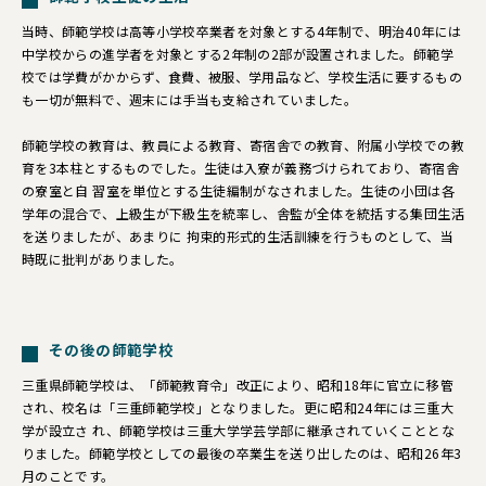
当時、師範学校は高等小学校卒業者を対象とする4年制で、明治40年には
中学校からの進学者を対象とする2年制の2部が設置されました。師範学
校では学費がかからず、食費、被服、学用品など、学校生活に要するもの
も一切が無料で、週末には手当も支給されていました。
師範学校の教育は、教員による教育、寄宿舎での教育、附属小学校での教
育を3本柱とするものでした。生徒は入寮が義務づけられており、寄宿舎
の寮室と自 習室を単位とする生徒編制がなされました。生徒の小団は各
学年の混合で、上級生が下級生を統率し、舎監が全体を統括する集団生活
を送りましたが、あまりに 拘束的形式的生活訓練を行うものとして、当
時既に批判がありました。
その後の師範学校
三重県師範学校は、「師範教育令」改正により、昭和18年に官立に移管
され、校名は「三重師範学校」となりました。更に昭和24年には三重大
学が設立さ れ、師範学校は三重大学学芸学部に継承されていくこととな
りました。師範学校としての最後の卒業生を送り出したのは、昭和26年3
月のことです。