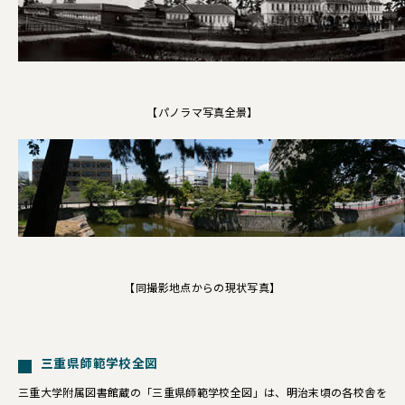
【パノラマ写真全景】
【同撮影地点からの現状写真】
三重県師範学校全図
三重大学附属図書館蔵の「三重県師範学校全図」は、明治末頃の各校舎を