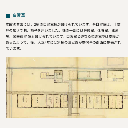
自習室
本館の背面には、2棟の自習室棟が設けられています。各自習室は、十数
坪の広さで机、椅子を用いました。棟の一部には舎監室、休養室、柔道
場、楽器練習 室も設けられています。自習室と連なる柔道室やは支障が
あったようで、後、大正4年には別棟の演武館が寄宿舎の南西に整備され
ています。