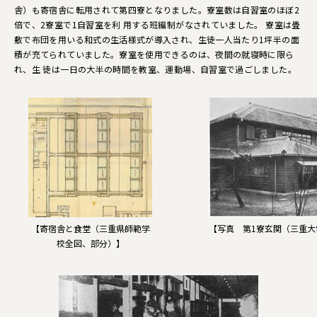
舎）も寄宿舎に転用されて第四寮となりました。寮室数は自習室のほぼ2
倍で、2寮室で1自習室を利 用する班編制がなされていました。 寮室は畳
敷で布団を用いる和式の生活様式が導入され、生徒一人当たり1坪半の面
積が充てられていました。寮室を使用できるのは、夜間の就寝時に限ら
れ、生 徒は一日の大半の時間を教室、運動場、自習室で過ごしました。
【寄宿舎と食堂（三重県師範学
【写真 第1寮玄関（三重
校全図、部分）】