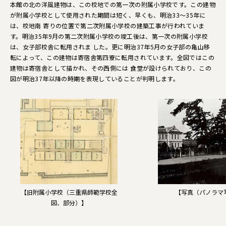
本館の北の洋風建物は、この校地での第一次の附属小学校です。この建物
が附属小学校として使用された期間は短く、早くも、明治33～35年に
は、校地南 寄りの位置で第二次附属小学校の建築工事が行われていま
す。明治35年9月の第二次附属小学校の竣工後は、第一次の附属小学校
は、女子部校舎に転用されま した。更に明治37年5月の女子部の亀山移
転によって、この建物は寄宿舎第四寮に転用されています。全図ではこの
建物は寄宿舎として描かれ、その西側には 食堂が設けられており、この
図が明治37年以降の時期を表現していることが判明します。
【旧附属小学校（三重県師範学校全
【写真（パノラマ
図、部分）】