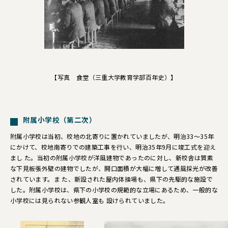
【写真 食堂（三重大学教育学部百年史）】
附属小学校（第二次）
附属小学校は当初、校地の北寄りに置かれていましたが、明治33～35年
にかけて、校地南寄りでの建築工事を行い、明治35年9月に竣工式を迎え
まし た。当初の附属小学校が洋風建物であったのに対し、新校舎は質素
な下見板張外壁の建物でしたが、開口面積が大幅に増して通風採光が改善
されています。ま た、新設された屋内体操場も、県下の先駆的な施設で
した。附属小学校は、県下の小学校の規範的な立場にあるため、一般的な
小学校には見られない参観人室も 設けられていました。