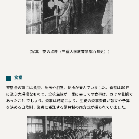
【写真 夜の点呼（三重大学教育学部百年史）】
食堂
寄宿舎の南には食堂、厨房や浴室、便所が並んでいました。食堂は80坪
に及ぶ大規模なもので、全校生徒が一堂に会しての食事は、さぞや壮観で
あったこと でしょう。炊事は時期により、生徒の炊事委員が献立や予算
を決める自炊制、業者に委託する請負制の両方式が採られていました。