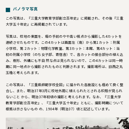
パノラマ写真
この写真は、『三重大学教育学部創立百年史』に掲載され、その後『三重
大学五十年史』に再掲載されています。
写真は、校地の東面を、堀の手前のやや高い視点から撮影した4カットを
連続させたものです。この4カットは画面左（南）から第1カット：附属
小学校、第 2カット：物理化学教室、第3カット：本館、第4カット：当
初の附属小学校（のち女子部、寄宿舎）で、各カットの接合部分の植え込
み、樹形、外構にも不自 然な点は見られないので、この4カットは同一時
期に同一地点から撮影されたものと判断されます。撮影場所は、旧西之丸
玉櫓と考えられます。
この写真は、「三重県師範学校全図」に描かれた各施設とも極めて良く整
合し、また、明治37年3月に校地外周に植えられたとされる枳殻が見られ
ないこと から、明治37年初頃の撮影と考えられます。なお、『三重大学
教育学部創立百年史』、『三重大学五十年史』ともに、撮影時期について
根拠は示さないもの の、1904年（明治37）頃と記述しています。