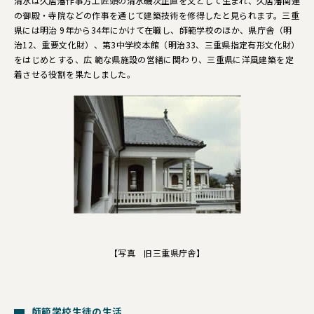
清水は久居藩作事方工匠頭の清水磯次正直を父として生まれ、久居藩関連
の御殿・寺院などの作事を通じて建築技術を修得したと見られます。三重
県には明治 9年から34年にかけて在職し、師範学校のほか、県庁舎（明
治12、重要文化財）、第3中学校本館（明治33、三重県指定有形文化財）
をはじめとする、広 範な県施設の営繕に関わり、三重県に洋風建築を定
着させる役割を果たしました。
【写真 旧三重県庁舎】
師範学校生徒の生活