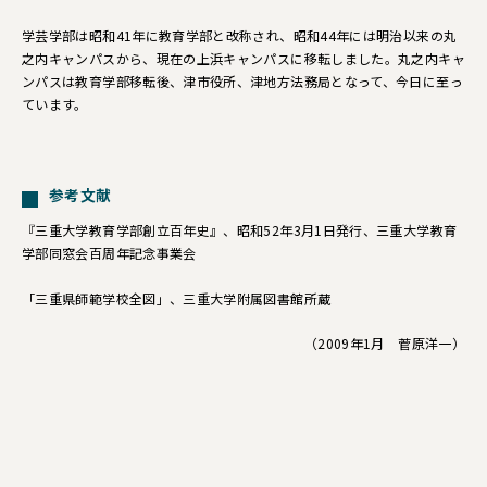
学芸学部は昭和41年に教育学部と改称され、昭和44年には明治以来の丸
之内キャンパスから、現在の上浜キャンパスに移転しました。丸之内キャ
ンパスは教育学部移転後、津市役所、津地方法務局となって、今日に至っ
ています。
参考文献
『三重大学教育学部創立百年史』、昭和52年3月1日発行、三重大学教育
学部同窓会百周年記念事業会
「三重県師範学校全図」、三重大学附属図書館所蔵
（2009年1月 菅原洋一）