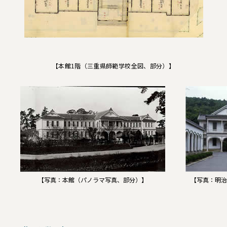
【本館1階（三重県師範学校全図、部分）】
【写真：本館（パノラマ写真、部分）】
【写真：明治