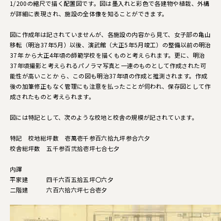
1/200の縮尺で描く配置図です。図は墨入れと彩色で各建物や植栽、外構
が詳細に表現され、施設の全体像を知ることができます。
図に作成年は記されていませんが、各施設の内容から見て、女子部の亀山
移転（明治37年5月）以後、演武館（大正5年5月竣工）の整備以前の明治
37年 から大正4年頃の師範学校を描くものと考えられます。更に、明治
37年頃撮影と考えられるパノラマ写真と一連のものとして作成された可
能性が高いことか ら、この図も明治37年頃の作成と推測されます。作成
後の加筆修正もなく管理にも注意を払ったことが伺われ、保存図として作
成されたものと考えられます。
図には特記として、次のような校地と校舎の規模が記されています。
特記 校地総坪数 壱萬壱千参百六拾九坪参合六夕
校舎総坪数 五千参百弐拾壱坪七合七夕
内譯
平家建 四千六百五拾五坪〇六夕
二階建 六百六拾六坪七合壱夕