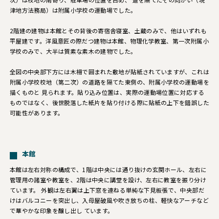
津地方法務局）は附属小学校の運動場でした。
2階建の建物は本館とその背後の寄宿舎寝室、土蔵のみで、他はいずれも
平屋建です。洋風意匠の際だつ建物は本館、物理化学教室、第一次附属小
学校のみで、大半は質素な素木の建物でした。
全図の中央部下方には木柵で囲まれた敷地が貼紙されていますが、これは
附属小学校校地（第二次）の道路を隔てた東側の、附属小学校の運動場を
描くものと 見られます。貼り込み位置は、実際の運動場位置に対応する
ものではなく、後世脱落した紙片を貼り付ける際に貼紙の上下を錯誤した
可能性があります。
本館
本館は左右対称の構成で、1階は中央には通り抜けの玄関ホール、左右に
管理用の諸室や教室を、2階は中央に講堂を設け、左右に教室を振り分け
ています。 外観は左右翼は上下窓を連ねる単純な下見板張で、中央部だ
けはバルコニーを突出し、入母屋破風や吹き放ちの柱、軽快なアーチなど
で華やかな印象を醸し出し ています。