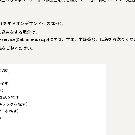
介をするオンデマンド型の講習会
し込みをする場合は、
b-service@ab.mie-u.ac.jp
)に学部、学年、学籍番号、氏名をお送りくだ
法をご覧ください。
分程度）
を探す）
す）
・雑誌を探す）
子ブックを探す）
内容）を探す）
す）