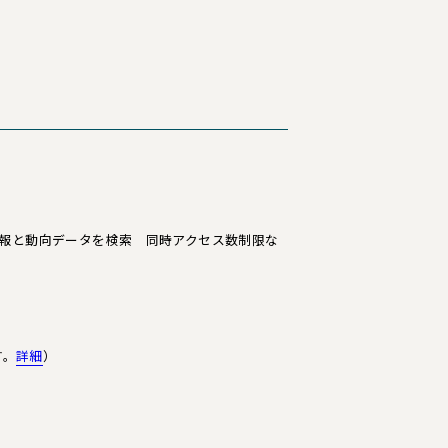
関する統計情報と動向データを検索 同時アクセス数制限な
す。
詳細
）