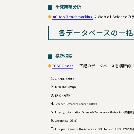
研究業績分析
◆
InCites Benchmarking
：Web of Sci
各データベースの一括
横断検索
◆
EBSCO
host
： 下記のデータベースを横断的
CINAHL
（看護）
MEDLINE
（医学）
ERIC
（教育）
Teacher Reference Center（教育）
Library, Information Science & Technology Abstracts（図書
GreenFILE（環境）
European Views of the Americas: 1493 to 1750（