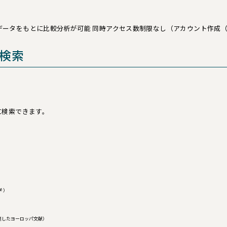
enceのデータをもとに比較分析が可能 同時アクセス数制限なし（アカウント作
検索
に検索できます。
館学 ）
アメリカに関連したヨーロッパ文献）