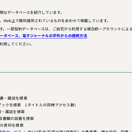
用なデータベースを紹介しています。
、Web上で無料提供されているものをあわせて掲載しています。
す。一部契約データベースは、ご自宅から利用する場合統一アカウントによ
ータベース、電子ジャーナルの学外からの接続方法
利用してください。
図書・雑誌を検索
ブックを検索 1タイトルの同時アクセス数
1
書・雑誌を検索
図書館の図書を検索
蔵の資料を検索
送信サービス
： 約142万点(平成28年7月現在）の貴重書、博士論文、図