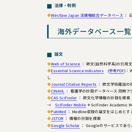
法律・判例
◆
Westlaw Japan 法情報総合データベース
： 
海外データベース一覧
論文
◆
Web of Science
： 欧文(自然科学系)の引用
◆
Essential Science Indicators
(
参考PDF
)：
し
◆
Journal Citation Reports
： 欧文学術雑誌の
◆
CINAHL
： 看護学の抄録データベース 同時ア
◆
CAS SciFinder
： 欧文化学情報の抄録を検
→
SciFinder Mobile
＊SciFinder Aca
◆
PubMed
： Medline収録の論文をはじめ
◆
JSTOR
： 情報の抄録を検索
◆
Google Scholar
： Googleのサービスで