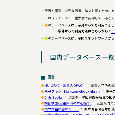
学習や研究に必要な図書、論文を探すために有
このリストには、三重大学で契約しているもの
◆
のデータベースは、学外からでも利用できま
学外からの利用方法はこちらから：
デ
■
のデータベースは、学内のネットワークから
国内データベース一覧
図書
◆
MU-OPAC（三重大OPAC）
： 三重大学内の
◆
電子ブック : Maruzen ebook library
： 電子
◆
CiNii Books
： 全国の大学図書館等所蔵の図
◆
横断検索(三重県内の本を探す)
： 三重県内の
◆
国立国会図書館サーチ
： 国立国会図書館所
■
国立国会図書館 図書館向けデジタル化資料