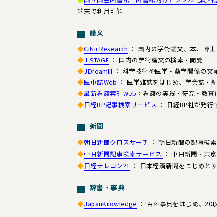
端末で利用可能
論文
◆
CiNii Research
： 国内の学術論文、本、博
◆
J-STAGE
： 国内の学術論文の検索・閲覧
◆
JDreamIII
： 科学技術や医学・薬学関係の文
◆
医中誌Web
： 医学雑誌をはじめ、学会誌・
◆
最新看護索引Web
：看護の実践・研究・教育
◆
日経BP記事検索サービス
： 日経BP社が発行
新聞
◆
朝日新聞クロスサーチ
： 朝日新聞の記事検
◆
中日新聞記事検索サービス
： 中日新聞・東
◆
日経テレコン21
： 日本経済新聞をはじめと
辞書・事典
◆
JapanKnowledge
： 百科事典をはじめ、2