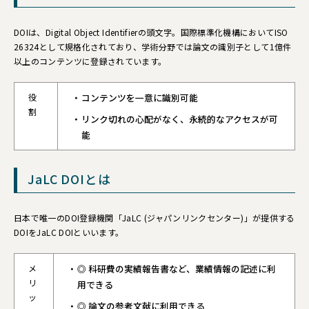
DOIは、Digital Object Identifierの頭文字。国際標準化機構においてISO
26324として規格化されており、学術分野では論文の識別子として1億件
以上のコンテンツに登録されています。
役
コンテンツを一意に識別可能
割
リンク切れの心配がなく、永続的なアクセスが可
能
JaLC DOIとは
日本で唯一のDOI登録機関「JaLC (ジャパンリンクセンター)」が提供する
DOIをJaLC DOIといいます。
メ
◎ 科研費の実績報告書など、業績情報の記述に利
リ
用できる
ッ
◎ 論文の参考文献に利用できる