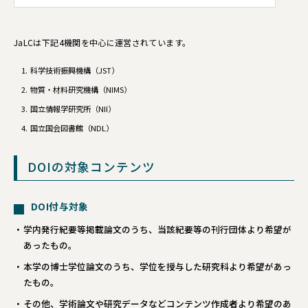
JaLCは下記4機関を中心に運営されています。
科学技術振興機構（JST）
物質・材料研究機構（NIMS）
国立情報学研究所（NII）
国立国会図書館（NDL）
DOIの対象コンテンツ
DOI付与対象
学内発行紀要等掲載論文のうち、当該紀要等の刊行団体より希望が
あったもの。
本学の博士学位論文のうち、学位を授与した研究科より希望があっ
たもの。
その他、学術論文や研究データなどコンテンツ作成者より希望のあ