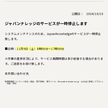
公開日： 2024/10/10
ジャパンナレッジのサービスが一時停止します
システムメンテナンスのため、JapanKnowledgeのサービスが一時停止
致します。
■日時：
11月9日（土）8時00分ー17時00分
※作業の進捗状況により、サービス再開時間は多少前後する場合がありま
す。ご迷惑をお掛け致します。
本件問い合わせ先
附属図書館 コンテンツ担当（雑誌・電子情報） 電子メール：lib-zasshi at ab.mie-u.ac.jp (atを@に変換して下さい)
内線：9084