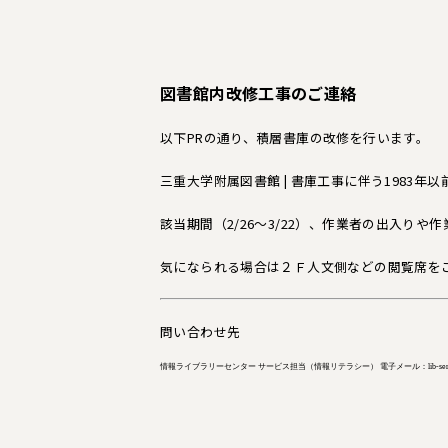
図書館内改修工事のご連絡
以下PRの通り、積層書庫の改修を行います。
三重大学附属図書館 | 書庫工事に伴う1983年以前雑
該当期間（2/26～3/22）、作業者の出入り
気になられる場合は２Ｆ人文側などの閲覧席を
問い合わせ先
情報ライブラリーセンター サービス担当（情報リテラシー） 電子メール：lib-service@ab.mie