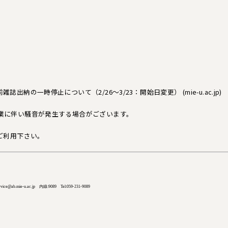
誌出納の一時停止について（2/26～3/23：開始日変更） (mie-u.ac.jp)
や作業に伴い騒音が発生する場合がございます。
ご利用下さい。
-u.ac.jp 内線:9089 Tel:059-231-9089