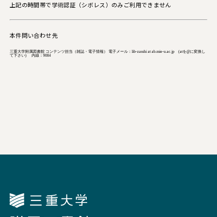
上記の時間帯で学術認証（シボレス）のみご利用できません
本件問い合わせ先
三重大学附属図書館 コンテンツ担当（雑誌・電子情報） 電子メール：lib-zasshi at ab.mie-u.ac.jp (atを@に変換し
て下さい) 内線：9084