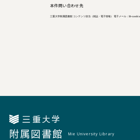
本件問い合わせ先
三重大学附属図書館 コンテンツ担当（雑誌・電子情報） 電子メール：lib-zasshi at ab
附属図書館
Mie University Library