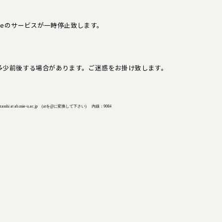
edgeのサービスが一時停止致します。
多少前後する場合があります。ご迷惑をお掛け致します。
t ab.mie-u.ac.jp (atを@に変換して下さい) 内線：9084