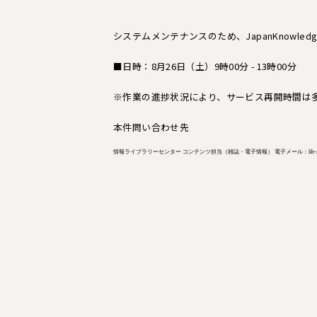
システムメンテナンスのため、JapanKnowl
■日時：8月26日（土）9時00分 - 13時00分
※作業の進捗状況により、サービス再開時間は
本件問い合わせ先
情報ライブラリーセンター コンテンツ担当（雑誌・電子情報） 電子メール：lib-zasshi a