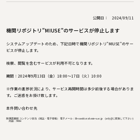
公開日： 2024/09/11
機関リポジトリ"MIUSE"のサービスが停止します
システムアップデートのため、下記日時で機関リポジトリ"MIUSE"のサー
ビスが停止します。
検察、閲覧を含むサービスが利用不可となります。
期間：2024年9月13日（金）18:00～17日（火）10:00
※作業の進捗状況により、サービス再開時間は多少前後する場合がありま
す。ご迷惑をお掛け致します。
本件問い合わせ先
附属図書館 コンテンツ担当（雑誌・電子情報） 電子メール：lib-zasshi at ab.mie-u.ac.jp (atを@に変換して下さい)
内線：9084