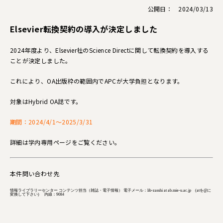
公開日： 2024/03/13
Elsevier転換契約の導入が決定しました
2024年度より、Elsevier社のScience Directに関して転換契約を導入する
ことが決定しました。
これにより、OA出版枠の範囲内でAPCが大学負担となります。
対象はHybrid OA誌です。
期間：2024/4/1～2025/3/31
詳細は
学内専用ページ
をご覧ください。
本件問い合わせ先
情報ライブラリーセンター コンテンツ担当（雑誌・電子情報） 電子メール：lib-zasshi at ab.mie-u.ac.jp (atを@に
変換して下さい) 内線：9084