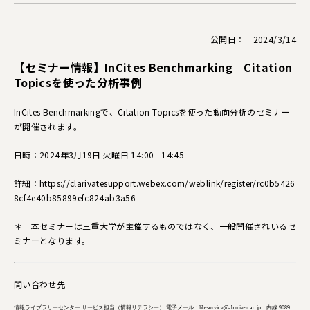
公開日： 2024/3/14
【セミナー情報】InCites Benchmarking Citation
Topicsを使った分析事例
InCites Benchmarkingで、Citation Topicsを使った動向分析のセミナー
が開催されます。
日時：2024年3月19日 火曜日 14:00 - 14:45
詳細：
https://clarivatesupport.webex
.com/weblink/register/rc0b5426
8cf4e40b85899efc824ab3a56
＊ 本セミナーは三重大学が主催するものではなく、一般開催されいるセ
ミナーとなります。
問い合わせ先
情報ライブラリーセンター サービス担当（情報リテラシー） 電子メール：lib-service@ab.mie-u.ac.jp 内線:9089