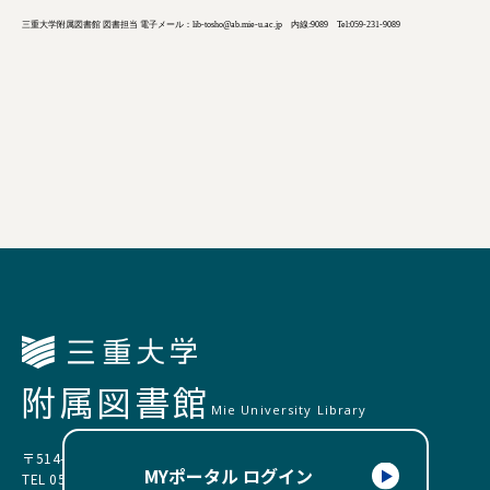
三重大学附属図書館 図書担当 電子メール：lib-tosho@ab.mie-u.ac.jp 内線:9089 Tel:059-231-9089
附属図書館
Mie University Library
〒514-8507 三重県津市栗真町屋町1577
MYポータル ログイン
TEL 059-231-9089（サービス企画担当）