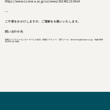
https://www.cc.mie-u.ac.jp/cc/
news/20240123.html
---
ご不便をおかけしますが、ご理解をお願いいたします。
問い合わせ先
情報ライブラリーセンター サービス担当（情報リテラシー） 電子メール：lib-service@ab.mie-u.ac.jp 内線:9089
Tel:059-231-9089