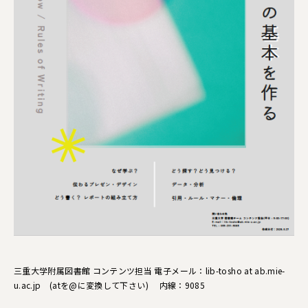
三重大学附属図書館 コンテンツ担当 電子メール：lib-tosho at ab.mie-
u.ac.jp (atを@に変換して下さい) 内線：9085