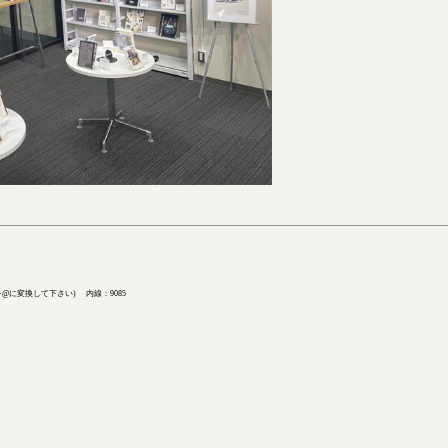
 (atを@に変換して下さい) 内線：9085