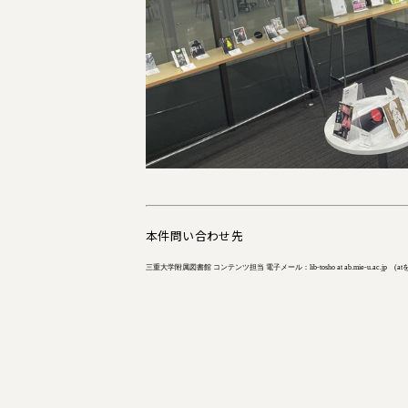
本件問い合わせ先
三重大学附属図書館 コンテンツ担当 電子メール：lib-tosho at ab.mie-u.ac.jp