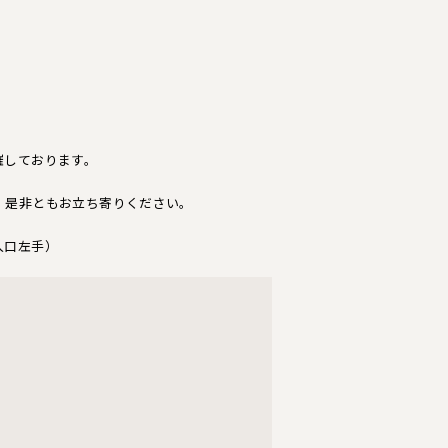
催しております。
。是非ともお立ち寄りください。
入口左手）