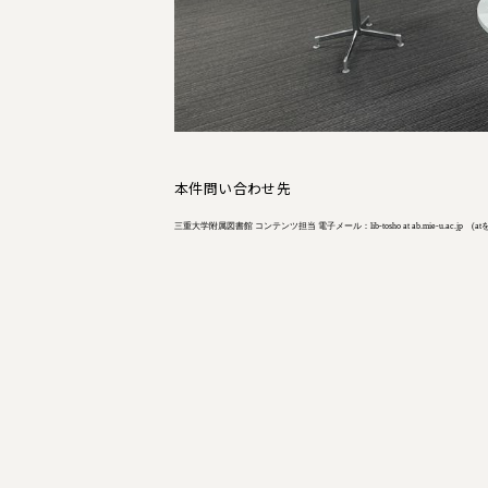
本件問い合わせ先
三重大学附属図書館 コンテンツ担当 電子メール：lib-tosho at ab.mie-u.ac.jp