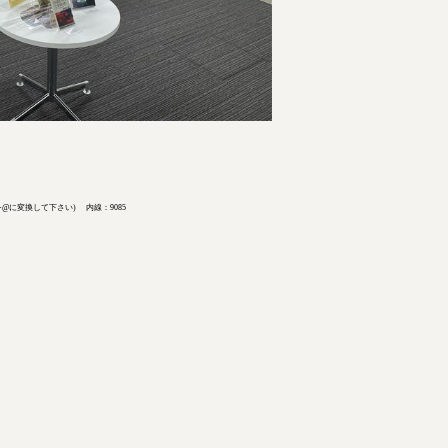
 (atを@に変換して下さい) 内線：9085