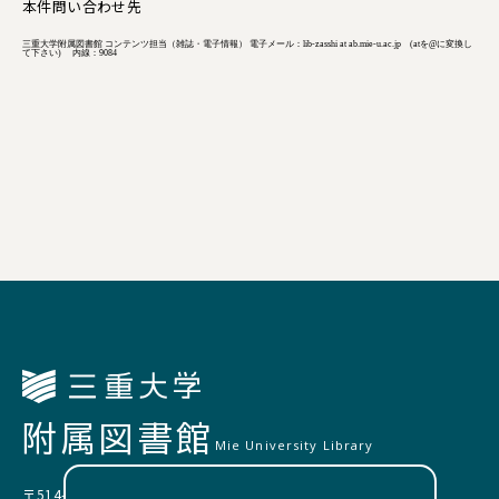
本件問い合わせ先
三重大学附属図書館 コンテンツ担当（雑誌・電子情報） 電子メール：lib-zasshi at ab.mie-u.ac.jp (atを@に変換し
て下さい) 内線：9084
附属図書館
Mie University Library
〒514-8507 三重県津市栗真町屋町1577