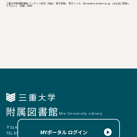
三重大学附属図書館 コンテンツ担当（雑誌・電子情報） 電子メール：lib-zasshi at ab.mie-u.ac.jp (atを@に変換し
て下さい) 内線：9084
附属図書館
Mie University Library
〒514-8507 三重県津市栗真町屋町1577
MYポータル ログイン
TEL 059-231-9089（サービス企画担当）