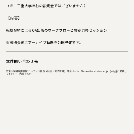
（※ 三重大学単独の説明会ではございません）
【内容】
転換契約によるOA出版のワークフローと質疑応答セッション
※説明会後にアーカイブ動画を公開予定です。
本件問い合わせ先
三重大学附属図書館 コンテンツ担当（雑誌・電子情報） 電子メール：lib-zasshi at ab.mie-u.ac.jp (atを@に変換し
て下さい) 内線：9084