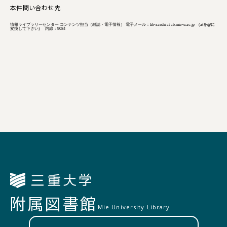
本件問い合わせ先
情報ライブラリーセンター コンテンツ担当（雑誌・電子情報） 電子メール：lib-zasshi at ab.mie-u.ac.jp (atを@に
変換して下さい) 内線：9084
附属図書館
Mie University Library