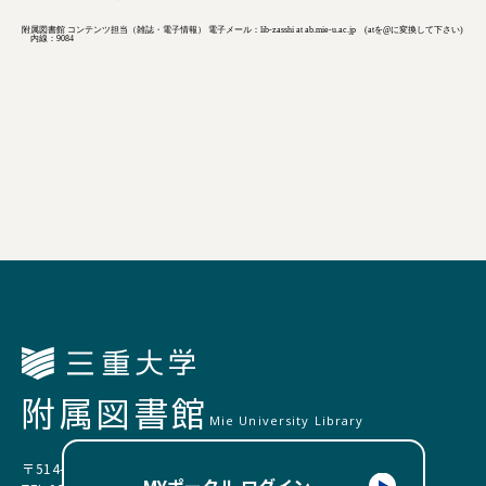
附属図書館 コンテンツ担当（雑誌・電子情報） 電子メール：lib-zasshi at ab.mie-u.ac.jp (atを@に変換して下さい)
内線：9084
附属図書館
Mie University Library
〒514-8507 三重県津市栗真町屋町1577